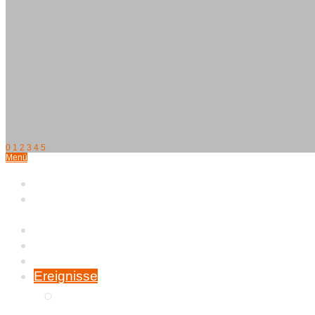
0
1
2
3
4
5
Menü
Home
Münchner
Kromispaziergang
Kromfohrländer
Wer wir sind
Zucht
Ereignisse
Alohas