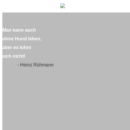
Man kann auch
ohne Hund leben,
aber es lohnt
sich nicht!
- Heinz Rühmann