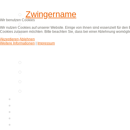
wir
Zwingername
Wir benutzen Cookies
Aktuelles
Wir nutzen Cookies auf unserer Website. Einige von ihnen sind essenziell für den
Rüde
Cookies zulassen möchten. Bitte beachten Sie, dass bei einer Ablehnung womöglich
Akzeptieren
Ablehnen
oder
Weitere Informationen
|
Impressum
Hündin
Würfe
Stammbaum
Interessenten
Zwingertreffen
Ereignisse
Wissenswertes
Fortbildungen
Galerie
Kunst und Kromi