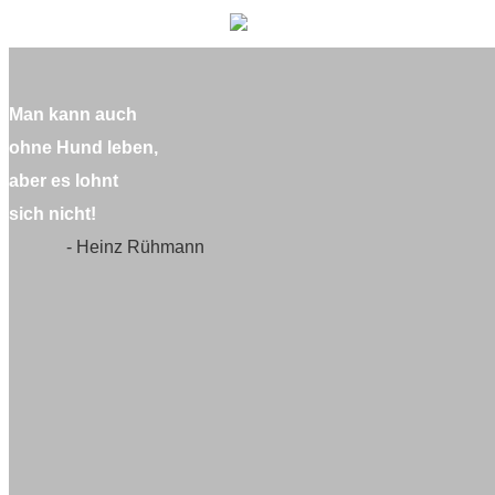
Man kann auch
ohne Hund leben,
aber es lohnt
sich nicht!
- Heinz Rühmann