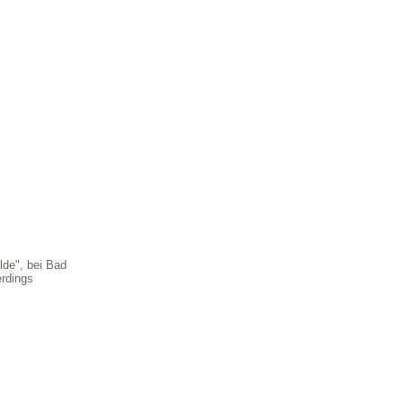
lde", bei Bad
erdings