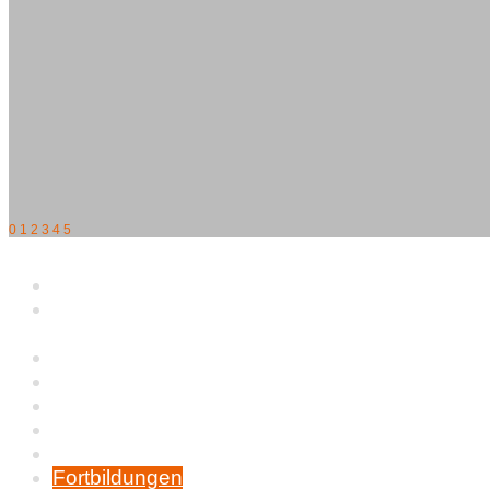
0
1
2
3
4
5
Menü
Home
Münchner
Kromispaziergang
Kromfohrländer
Wer wir sind
Zucht
Ereignisse
Wissenswertes
Fortbildungen