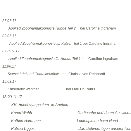
27.07.17
Applied Zoopharmakognosie Hunde Teil 2 bei Caroline Ingraham
09.07.17
Applied Zoopharmakognosie für Katzen Teil 1
bei Caroline Ingraham
07-8.07.17
Applied Zoopharmakognosie für Hunde Teil 1
bei Caroline Ingraham
11.06.17
Sturschädel und Charakterköpfe
bei Clarissa von Reinhardt
15.03.17
Epigenetik Webinar
bei Frau Dr. Röhrs
18-20.11.17
XV. Hundesymposium in Aschau
Karen Webb: Geräusche und deren Auswirkungen a
Kathrin Hartmann: Leptospirose beim Hund
Paticia Egger: Das Sehvermögen unserer Hun