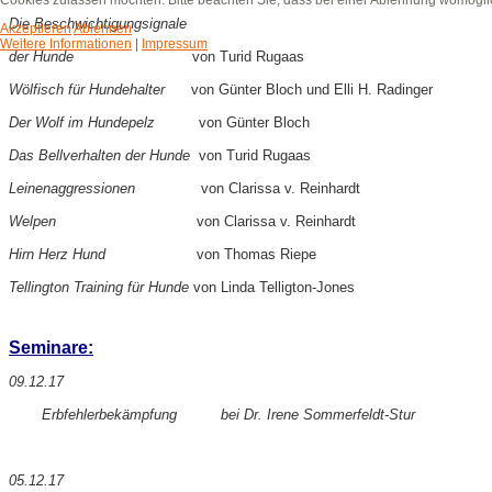
Cookies zulassen möchten. Bitte beachten Sie, dass bei einer Ablehnung womöglich
Die Beschwichtigungsignale
Akzeptieren
Ablehnen
Weitere Informationen
|
Impressum
der Hunde
von Turid Rugaas
Wölfisch für Hundehalter
von
Günter Bloch und Elli H. Radinger
Der Wolf im Hundepelz
von Günter Bloch
Das Bellverhalten der Hunde
von Tur
id Rugaas
Leinenaggressionen
von
Clarissa v. Reinhardt
Welpen
von Clarissa v. Reinhardt
Hirn Herz Hund
von Thomas Riepe
Tellington Training für Hunde
von Linda Telligton-Jones
Seminare:
09.12.17
Erbfehlerbekämpfung bei Dr. Irene Sommerfeldt-Stur
05.12.17