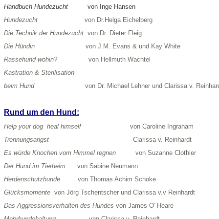
Handbuch Hundezucht
von Inge Hansen
Hundezucht
von Dr.Helga Eichelberg
Die Technik der Hundezucht
von Dr
. Dieter Fleig
Die Hündin
von J.M. Evans & und Kay White
Rassehund wohin?
von Hellmuth Wachtel
Kastration & Sterilisation
beim Hund
von Dr. Michael Lehner
und Clarissa v. Reinhar
Rund um den Hund:
Help your dog heal himself
von Caroline Ingraham
Trennungsangst
Clarissa v. Reinhardt
Es würde Knochen vom Himmel regnen
von Suzanne Clothier
Der Hund im Tierheim
v
on Sabine Neumann
Herdenschutzhunde
von Thomas Ac
him Schoke
Glücksmomente
von Jörg Tschentscher und Clarissa v.v Reinhardt
Das Aggressionsverhalten des Hundes
von James O' Heare
Mehrhundehaltung
von Clarissa v. Reinhardt