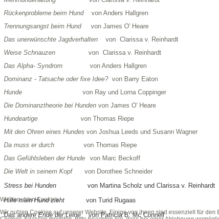
Rückenprobleme beim Hund
von Anders Hallgren
Trennungsangst beim Hund
von James O' Heare
Das unerwünschte Jagdverhalten
von Clarissa v. Reinhardt
Weise Schnauzen
von Clarissa v. Reinhardt
Das Alpha- Syndrom
von Anders Hallgren
Dominanz - Tatsache oder fixe Idee?
von Barry Eaton
Hunde
von Ray und Lorna Coppinger
Die Dominanztheorie bei Hunden
von James O' Heare
Hundeartige
von Thomas Riepe
Mit den Ohren eines Hundes
von Joshua Leeds und Susann Wagner
Da muss er durch
von Thomas Riepe
Das Gefühlsleben der Hunde
von Marc Beckoff
Die Welt in seinem Kopf
von Dorothee Schneider
Stress bei Hunden
von Martina Scholz und Clarissa
v. Reinhardt
Wir benutzen Cookies
Hilfe mein Hund zieht
von Turid Rugaas
Wir nutzen Cookies auf unserer Website. Einige von ihnen sind essenziell für den
Das andere Ende der Leine
von Patricia B. Mc Connell