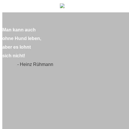
Man kann auch
ohne Hund leben,
aber es lohnt
sich nicht!
- Heinz Rühmann